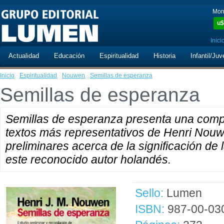
Mon
u$
Inici
Actualidad
Educación
Espiritualidad
Historia
Infantil/Juv
Inicio
·
Espiritualidad
·
Nouwen
·
Semillas de esperanza
Semillas de esperanza
Semillas de esperanza presenta una compl
textos más representativos de Henri Nouwe
preliminares acerca de la significación de l
este reconocido autor holandés.
Sello:
Lumen
ISBN:
987-00-03