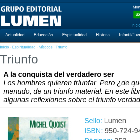
Mon
u$
Inici
Actualidad
Educación
Espiritualidad
Historia
Infantil/Juv
Inicio
·
Espiritualidad
·
Místicos
·
Triunfo
Triunfo
A la conquista del verdadero ser
Los hombres quieren triunfar. Pero ¿de qué
menudo, de un triunfo material. En este lib
algunas reflexiones sobre el triunfo verdader
Sello:
Lumen
ISBN:
950-724-9