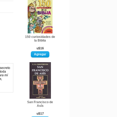
150 curiosidades de
la Biblia
u$16
 secreto
 toda
ra mí
s,
San Francisco de
Asís
u$17