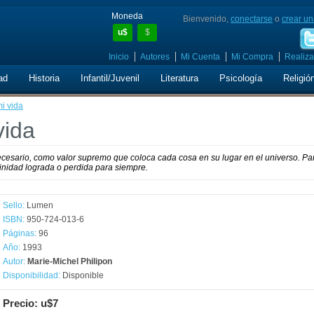
Moneda
Bienvenido,
conectarse
o
crear un
u$
$
Inicio
Autores
Mi Cuenta
Mi Compra
Realiza
ad
Historia
Infantil/Juvenil
Literatura
Psicología
Religió
i vida
vida
ecesario, como valor supremo que coloca cada cosa en su lugar en el universo. Par
rinidad lograda o perdida para siempre.
Sello:
Lumen
ISBN:
950-724-013-6
Páginas:
96
Año:
1993
Autor:
Marie-Michel Philipon
Disponibilidad:
Disponible
Precio: u$7