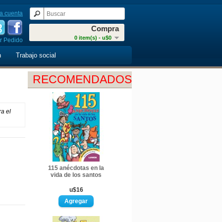
a cuenta
Compra
0 item(s) - u$0
r Pedido
n
Trabajo social
RECOMENDADOS
a el
115 anécdotas en la
vida de los santos
u$16