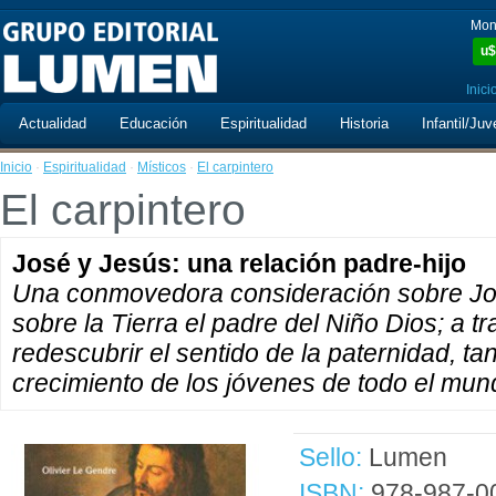
Mon
u$
Inici
Actualidad
Educación
Espiritualidad
Historia
Infantil/Juv
Inicio
·
Espiritualidad
·
Místicos
·
El carpintero
El carpintero
José y Jesús: una relación padre-hijo
Una conmovedora consideración sobre José
sobre la Tierra el padre del Niño Dios; a 
redescubrir el sentido de la paternidad, t
crecimiento de los jóvenes de todo el mun
Sello:
Lumen
ISBN:
978-987-0