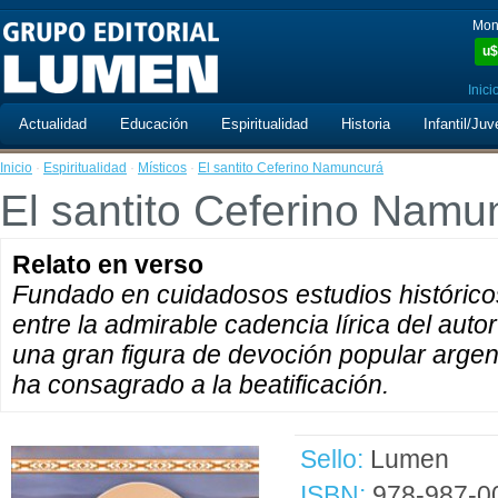
Mon
u$
Inici
Actualidad
Educación
Espiritualidad
Historia
Infantil/Juv
Inicio
·
Espiritualidad
·
Místicos
·
El santito Ceferino Namuncurá
El santito Ceferino Namu
Relato en verso
Fundado en cuidadosos estudios históricos
entre la admirable cadencia lírica del autor
una gran figura de devoción popular argent
ha consagrado a la beatificación.
Sello:
Lumen
ISBN:
978-987-0