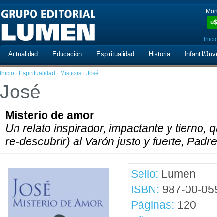
Mon
u$
Inici
Actualidad
Educación
Espiritualidad
Historia
Infantil/Juv
Inicio
·
Espiritualidad
·
Místicos
·
José
José
Misterio de amor
Un relato inspirador, impactante y tierno, q
re-descubrir) al Varón justo y fuerte, Padr
Sello:
Lumen
ISBN:
987-00-05
Páginas:
120