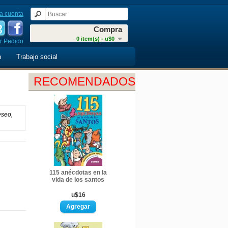
a cuenta
Compra
0 item(s) - u$0
r Pedido
n
Trabajo social
RECOMENDADOS
eseo,
115 anécdotas en la
vida de los santos
u$16