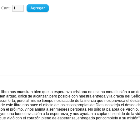
Cant.:
e libro nos muestran bien que la esperanza cristiana no es una mera ilusión o un d
ien arduo, difícil de alcanzar, pero posible con nuestra entrega y la gracia del Seño
econforta, pero al mismo tiempo nos sacude de la inercia que nos provoca el desá
 de este libro nos hace el efecto de las cosas propias de Dios: nos deja el deseo d
n el prójimo, y nos anima a ser mejores personas. No sólo la palabra de Pironio, 
uyen una fuerte invitación a la esperanza, y nos ayudan a captar el sentido de la vid
 que vivió con el corazón pleno de esperanza, entregado por completo a su misión”