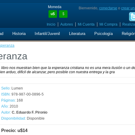
Moneda
Bienvenido,
conectarse
o
crear un
u$
$
Inicio
Autores
Mi Cuenta
Mi Compra
Realiza
ad
Historia
Infantil/Juvenil
Literatura
Psicología
Religió
Esperanza
eranza
e libro nos muestran bien que la esperanza cristiana no es una mera ilusión o un d
ien arduo, difícil de alcanzar, pero posible con nuestra entrega y la gra
Sello:
Lumen
ISBN:
978-987-00-0896-5
Páginas:
168
Año:
2010
Autor:
C. Eduardo F. Pironio
Disponibilidad:
Disponible
Precio: u$14