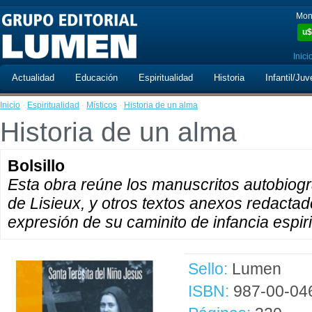
Mon
u$
Inici
Actualidad
Educación
Espiritualidad
Historia
Infantil/Juv
Inicio
·
Espiritualidad
·
Místicos
·
Historia de un alma
Historia de un alma
Bolsillo
Esta obra reúne los manuscritos autobiogr
de Lisieux, y otros textos anexos redacta
expresión de su caminito de infancia espiri
Sello:
Lumen
ISBN:
987-00-04