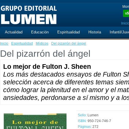
Mon
u$
Inici
Actualidad
Educación
Espiritualidad
Historia
Infantil/Juv
Inicio
·
Espiritualidad
·
Místicos
·
Del pizarrón del ángel
Del pizarrón del ángel
Lo mejor de Fulton J. Sheen
Los más destacados ensayos de Fulton Sh
selección acerca de diferentes temas siem
cómo lograr la plenitud en el amor y el ma
ansiedades, perdonarse a sí mismo y a lo
Sello:
Lumen
ISBN:
950-724-746-7
Páginas:
272