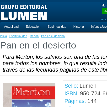
Mon
u$
Inici
Actualidad
Educación
Espiritualidad
Historia
Infantil/Juv
Inicio
·
Espiritualidad
·
Merton
·
Pan en el desierto
Pan en el desierto
Para Merton, los salmos son una de las fo
para todos los hombres, lo que resulta in
través de las fecundas páginas de este lib
Sello:
Lumen
ISBN:
950-724-6
Páginas:
144