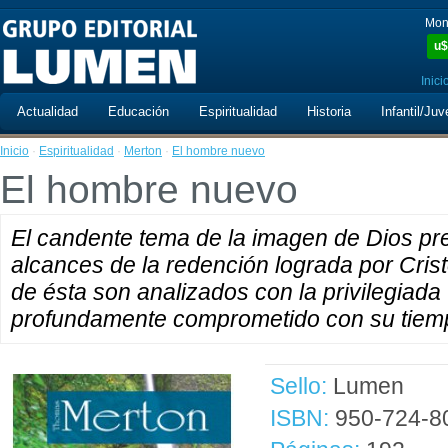
Mon
u$
Inici
Actualidad
Educación
Espiritualidad
Historia
Infantil/Juv
Inicio
·
Espiritualidad
·
Merton
·
El hombre nuevo
El hombre nuevo
El candente tema de la imagen de Dios pre
alcances de la redención lograda por Crist
de ésta son analizados con la privilegiada
profundamente comprometido con su tiem
Sello:
Lumen
ISBN:
950-724-8