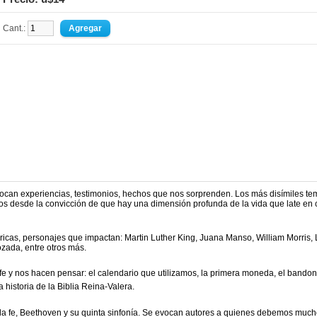
Cant.:
ocan experiencias, testimonios, hechos que nos sorprenden. Los más disímiles te
rlos desde la convicción de que hay una dimensión profunda de la vida que late en
tóricas, personajes que impactan: Martin Luther King, Juana Manso, William Morris, 
ozada, entre otros más.
fe y nos hacen pensar: el calendario que
utilizamos, la primera moneda, el bandon
 historia de la Biblia Reina-Valera.
y la fe, Beethoven y su quinta sinfonía. Se evocan autores a quienes debemos much