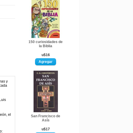
150 curiosidades de
la Biblia
u$16
mas y
 cada
Luis
eón, el
San Francisco de
Asís
u$17
o: