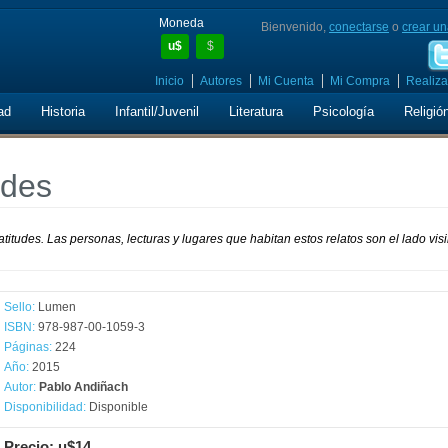
Moneda
Bienvenido,
conectarse
o
crear un
u$
$
Inicio
Autores
Mi Cuenta
Mi Compra
Realiza
ad
Historia
Infantil/Juvenil
Literatura
Psicología
Religió
udes
atitudes. Las personas, lecturas y lugares que habitan estos relatos son el lado vis
Sello:
Lumen
ISBN:
978-987-00-1059-3
Páginas:
224
Año:
2015
Autor:
Pablo Andiñach
Disponibilidad:
Disponible
Precio: u$14