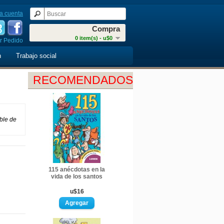
a cuenta
Compra
0 item(s) - u$0
r Pedido
n
Trabajo social
RECOMENDADOS
ible de
115 anécdotas en la
vida de los santos
u$16