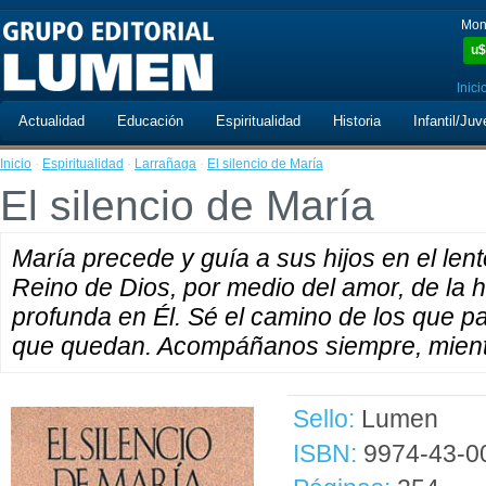
Mon
u$
Inici
Actualidad
Educación
Espiritualidad
Historia
Infantil/Juv
Inicio
·
Espiritualidad
·
Larrañaga
·
El silencio de María
El silencio de María
María precede y guía a sus hijos en el lento
Reino de Dios, por medio del amor, de la hu
profunda en Él. Sé el camino de los que pa
que quedan. Acompáñanos siempre, mien
Sello:
Lumen
ISBN:
9974-43-0