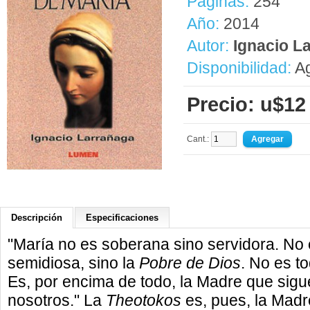
Páginas:
254
Año:
2014
Autor:
Ignacio L
Disponibilidad:
Ag
Precio: u$12
Cant.:
Descripción
Especificaciones
"María no es soberana sino servidora. No
semidiosa, sino la
Pobre de Dios
. No es t
Es, por encima de todo, la Madre que sigu
nosotros." La
Theotokos
es, pues, la Madr