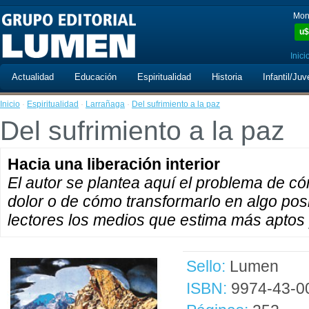
Mon
u$
Inici
Actualidad
Educación
Espiritualidad
Historia
Infantil/Juv
Inicio
·
Espiritualidad
·
Larrañaga
·
Del sufrimiento a la paz
Del sufrimiento a la paz
Hacia una liberación interior
El autor se plantea aquí el problema de có
dolor o de cómo transformarlo en algo posi
lectores los medios que estima más aptos p
Sello:
Lumen
ISBN:
9974-43-0