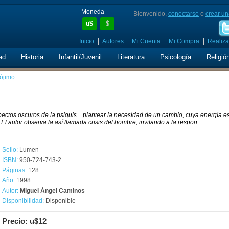
Moneda
Bienvenido,
conectarse
o
crear un
u$
$
Inicio
Autores
Mi Cuenta
Mi Compra
Realiza
ad
Historia
Infantil/Juvenil
Literatura
Psicología
Religió
rójimo
ectos oscuros de la psiquis... plantear la necesidad de un cambio, cuya energía es
El autor observa la así llamada crisis del hombre, invitando a la respon
Sello:
Lumen
ISBN:
950-724-743-2
Páginas:
128
Año:
1998
Autor:
Miguel Ángel Caminos
Disponibilidad:
Disponible
Precio: u$12