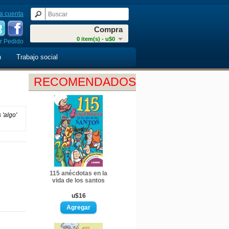
a cuenta
Compra
0 item(s) - u$0
r Pedido
n
Trabajo social
RECOMENDADOS
 'algo'
115 anécdotas en la
vida de los santos
u$16