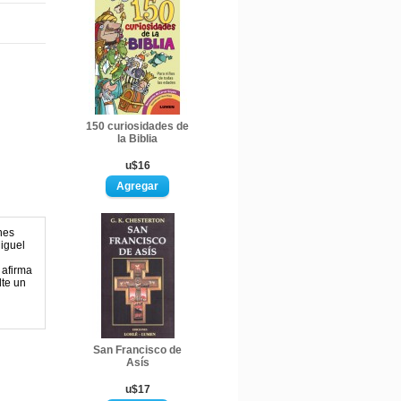
150 curiosidades de
la Biblia
u$16
nes
iguel
 afirma
lte un
San Francisco de
Asís
u$17