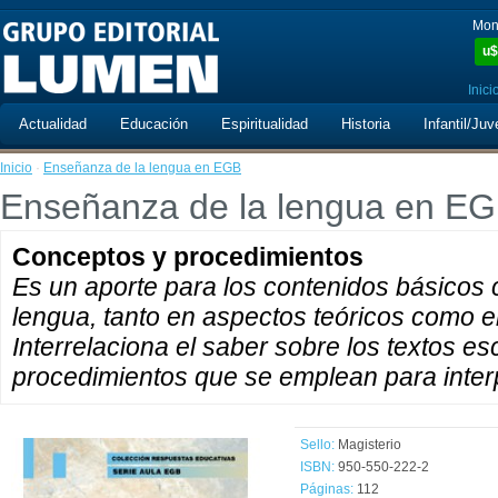
Mon
u$
Inici
Actualidad
Educación
Espiritualidad
Historia
Infantil/Juv
Inicio
·
Enseñanza de la lengua en EGB
Enseñanza de la lengua en E
Conceptos y procedimientos
Es un aporte para los contenidos básicos 
lengua, tanto en aspectos teóricos como e
Interrelaciona el saber sobre los textos esc
procedimientos que se emplean para interp
Sello:
Magisterio
ISBN:
950-550-222-2
Páginas:
112