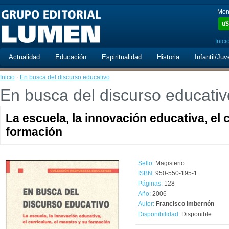
Mon
u$
Inici
Actualidad
Educación
Espiritualidad
Historia
Infantil/Juv
Inicio
·
En busca del discurso educativo
En busca del discurso educativ
La escuela, la innovación educativa, el 
formación
Sello:
Magisterio
ISBN:
950-550-195-1
Páginas:
128
Año:
2006
Autor:
Francisco Imbernón
Disponibilidad:
Disponible