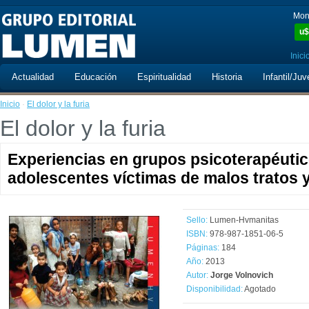
Mon
u$
Inici
Actualidad
Educación
Espiritualidad
Historia
Infantil/Juv
Inicio
·
El dolor y la furia
El dolor y la furia
Experiencias en grupos psicoterapéutic
adolescentes víctimas de malos tratos 
Sello:
Lumen-Hvmanitas
ISBN:
978-987-1851-06-5
Páginas:
184
Año:
2013
Autor:
Jorge Volnovich
Disponibilidad:
Agotado