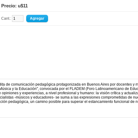
Precio: u$11
Cant.:
nédita de comunicación pedagógica protagonizada en Buenos Aires por docentes y 
a Música y la Educación", convocada por el FLADEM (Foro Latinoamericano de Edu
 opiniones y experiencias, a nivel profesional y humano: la visión crítica y actuali
ecialistas -músicos y educadores- se suma a las expresiones comprometidas de nu
ación pedagógica, un camino posible para superar el estancamiento funcional de n