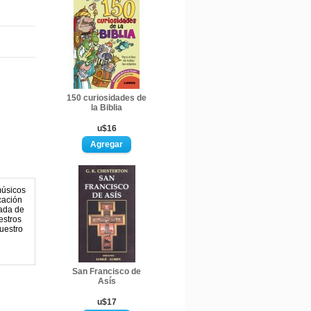
150 curiosidades de
la Biblia
u$16
músicos
cación
zada de
estros
uestro
San Francisco de
Asís
u$17