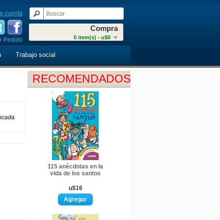
a cuenta
Compra
0 item(s) - u$0
r Pedido
n
Trabajo social
RECOMENDADOS
vocada
115 anécdotas en la
vida de los santos
u$16