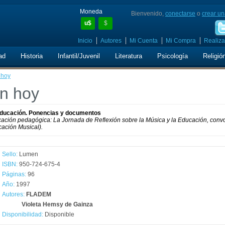
Moneda
Bienvenido,
conectarse
o
crear un
u$
$
Inicio
Autores
Mi Cuenta
Mi Compra
Realiza
ad
Historia
Infantil/Juvenil
Literatura
Psicología
Religió
 hoy
n hoy
 Educación. Ponencias y documentos
cación pedagógica: La Jornada de Reflexión sobre la Música y la Educación, con
ación Musical).
Sello:
Lumen
ISBN:
950-724-675-4
Páginas:
96
Año:
1997
Autores:
FLADEM
Violeta Hemsy de Gainza
Disponibilidad:
Disponible