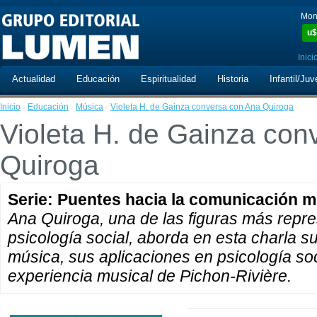
Mon
u$
Inici
Actualidad
Educación
Espiritualidad
Historia
Infantil/Juv
Inicio
·
Educación
·
Música
·
Violeta H. de Gainza conversa con Ana Quiroga
Violeta H. de Gainza con
Quiroga
Serie: Puentes hacia la comunicación m
Ana Quiroga, una de las figuras más repre
psicología social, aborda en esta charla s
música, sus aplicaciones en psicología soc
experiencia musical de Pichon-Rivière.