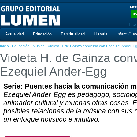
Mon
u$
Inici
Actualidad
Educación
Espiritualidad
Historia
Infantil/Juv
Inicio
·
Educación
·
Música
·
Violeta H. de Gainza conversa con Ezequiel Ander-E
Violeta H. de Gainza con
Ezequiel Ander-Egg
Serie: Puentes hacia la comunicación m
Ezequiel Ander-Egg es pedagogo, sociólogo
animador cultural y muchas otras cosas. En
posibles relaciones de la música con sus 
un enfoque holístico e intuitivo.