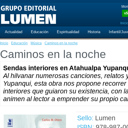
Mon
u$
Inici
Actualidad
Educación
Espiritualidad
Historia
Infantil/Juv
Inicio
·
Educación
·
Música
·
Caminos en la noche
Caminos en la noche
Sendas interiores en Atahualpa Yupanq
Al hilvanar numerosas canciones, relatos 
Yupanqui, esta obra nos propone recorrer 
interiores que guiaron su existencia, con 
animen al lector a emprender su propio ca
Sello:
Lumen
ISBN:
978-987-0