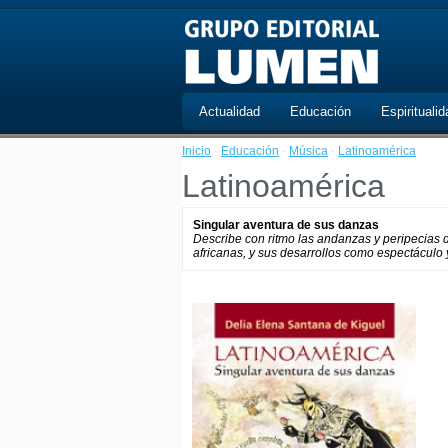
Actualidad
Educación
Espiritualid
Inicio
·
Educación
·
Música
·
Latinoamérica
Latinoamérica
Singular aventura de sus danzas
Describe con ritmo las andanzas y peripecias 
africanas, y sus desarrollos como espectáculo 