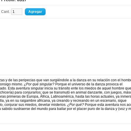
Cant.:
as y de las peripecias que van surgiéndole a la danza en su relación con el homb
 consigo mismo.
¿Por qué singular?
Porque el universo de la danza provoca el
sitado. Esta aventura singular inicia su tránsito ente los miedos de aquel hombre qu
hechicería) para conjurarlos; que se transmutó en animal danzante, con juegos, más
ras primeras de Europa, África, Latinoamérica, hasta las horas actuales, ya inmers
la, ya en su raigambre africana, ya creando y recreando en un escenario, sigue
, conjurar sus miedos, develar misterios.
¿Por qué?
Porque esta aventura nos ac
 sabido sustraerse del mundo para bailar por el placer puro de la danza y (voz y 