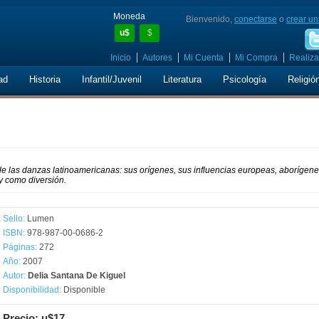
Moneda
Bienvenido,
conectarse
o
crear un
u$
$
Inicio
Autores
Mi Cuenta
Mi Compra
Realiza
ad
Historia
Infantil/Juvenil
Literatura
Psicología
Religió
de las danzas latinoamericanas: sus orígenes, sus influencias europeas, aborígene
y como diversión.
Sello:
Lumen
ISBN:
978-987-00-0686-2
Páginas:
272
Año:
2007
Autor:
Delia Santana De Kiguel
Disponibilidad:
Disponible
Precio: u$17