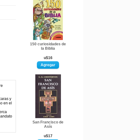
150 curiosidades de
la Biblia
u$16
re
e
caras y
o en el
erca
mandato
San Francisco de
Asís
u$17