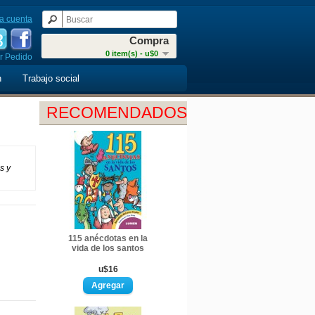
a cuenta
Compra
0 item(s) - u$0
r Pedido
n
Trabajo social
RECOMENDADOS
s y
115 anécdotas en la
vida de los santos
u$16