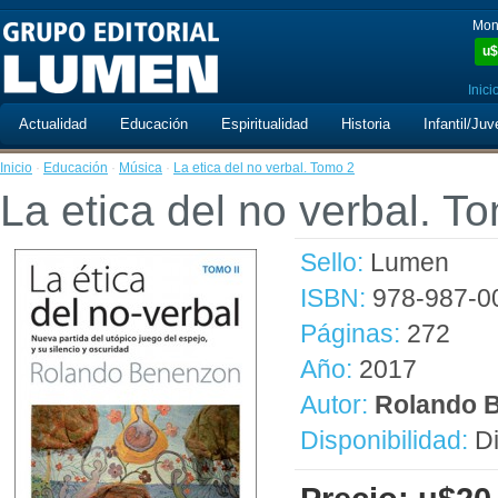
Mon
u$
Inici
Actualidad
Educación
Espiritualidad
Historia
Infantil/Juv
Inicio
·
Educación
·
Música
·
La etica del no verbal. Tomo 2
La etica del no verbal. T
Sello:
Lumen
ISBN:
978-987-0
Páginas:
272
Año:
2017
Autor:
Rolando 
Disponibilidad:
Di