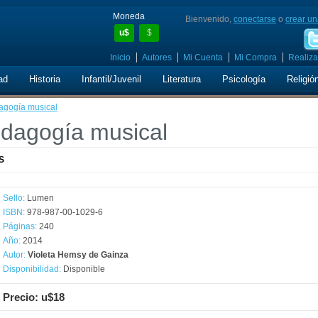
Moneda
Bienvenido,
conectarse
o
crear un
u$
$
Inicio
Autores
Mi Cuenta
Mi Compra
Realiza
ad
Historia
Infantil/Juvenil
Literatura
Psicología
Religió
dagogía musical
edagogía musical
S
Sello:
Lumen
ISBN:
978-987-00-1029-6
Páginas:
240
Año:
2014
Autor:
Violeta Hemsy de Gainza
Disponibilidad:
Disponible
Precio: u$18