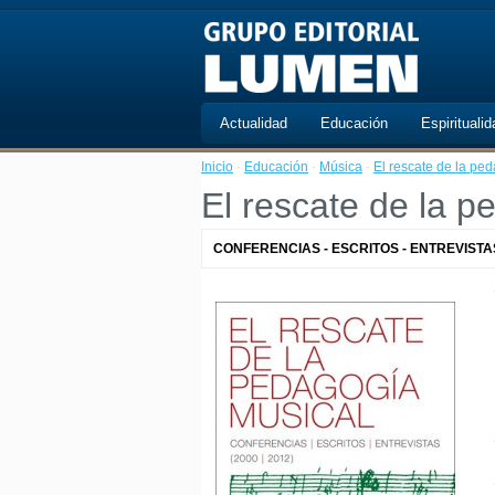
Actualidad
Educación
Espiritualid
Inicio
·
Educación
·
Música
·
El rescate de la pe
El rescate de la p
CONFERENCIAS - ESCRITOS - ENTREVISTA