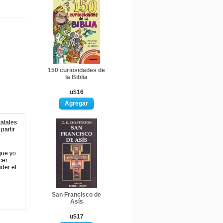
150 curiosidades de
la Biblia
u$16
tatales
 partir
 que yo
cer
der el
San Francisco de
Asís
u$17