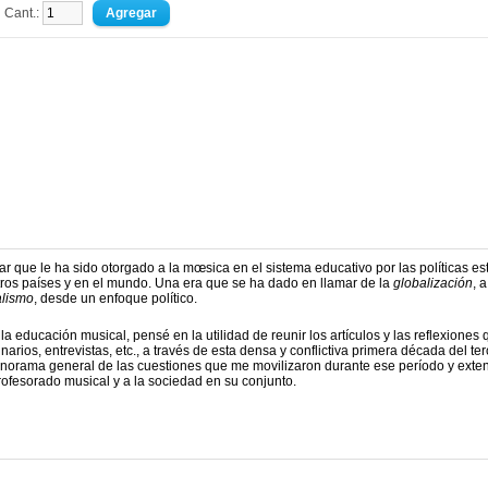
Cant.:
r que le ha sido otorgado a la mœsica en el sistema educativo por las políticas es
stros países y en el mundo. Una era que se ha dado en llamar de la
globalización
, a
alismo
, desde un enfoque político.
la educación musical, pensé en la utilidad de reunir los artículos y las reflexiones
ios, entrevistas, etc., a través de esta densa y conflictiva primera década del ter
panorama general de las cuestiones que me movilizaron durante ese período y exten
profesorado musical y a la sociedad en su conjunto.