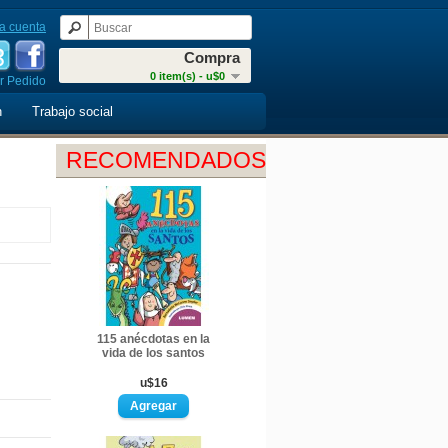
a cuenta
Compra
0 item(s) - u$0
r Pedido
n
Trabajo social
RECOMENDADOS
115 anécdotas en la
vida de los santos
u$16