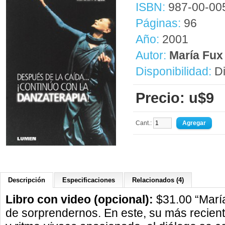
ISBN:
987-00-00
Páginas:
96
Año:
2001
Autor:
María Fux
Disponibilidad:
Di
Precio: u$9
Cant.:
Descripción
Especificaciones
Relacionados (4)
Libro con video (opcional):
$31.00 “María
de sorprendernos. En este, su más recient