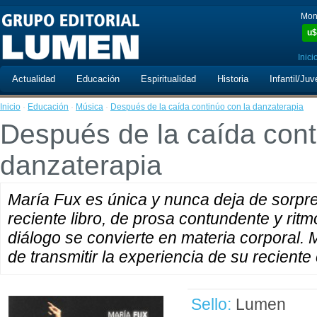
Mon
u$
Inici
Actualidad
Educación
Espiritualidad
Historia
Infantil/Juv
Inicio
·
Educación
·
Música
·
Después de la caída continúo con la danzaterapia
Después de la caída cont
danzaterapia
María Fux es única y nunca deja de sorpr
reciente libro, de prosa contundente y rit
diálogo se convierte en materia corporal. 
de transmitir la experiencia de su reciente
Sello:
Lumen