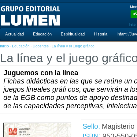
Mon
u$
Inici
Actualidad
Educación
Espiritualidad
Historia
Infantil/Juv
Inicio
·
Educación
·
Docentes
·
La línea y el juego gráfico
La línea y el juego gráfic
Juguemos con la línea
Fichas didácticas en las que se reúne un 
juegos lineales gráfi cos, que servirán a los
de la EGB como puntos de apoyo destinado
de las capacidades perceptivas, intelectua
Sello:
Magisterio
ISBN:
950-550-0