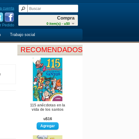
a cuenta
Compra
0 item(s) - u$0
r Pedido
n
Trabajo social
RECOMENDADOS
a
115 anécdotas en la
vida de los santos
u$16