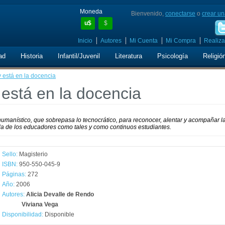
Moneda
Bienvenido,
conectarse
o
crear un
u$
$
Inicio
Autores
Mi Cuenta
Mi Compra
Realiza
ad
Historia
Infantil/Juvenil
Literatura
Psicología
Religió
y está en la docencia
 está en la docencia
umanístico, que sobrepasa lo tecnocrático, para reconocer, alentar y acompañar l
la de los educadores como tales y como continuos estudiantes.
Sello:
Magisterio
ISBN:
950-550-045-9
Páginas:
272
Año:
2006
Autores:
Alicia Devalle de Rendo
Viviana Vega
Disponibilidad:
Disponible