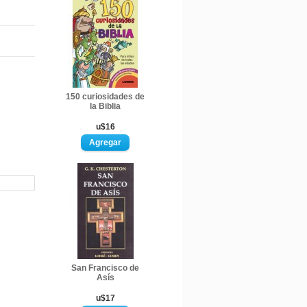
150 curiosidades de
la Biblia
u$16
San Francisco de
Asís
u$17