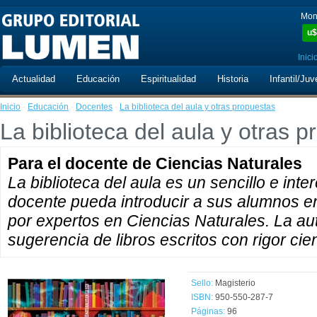
Mon
u$
Inici
Actualidad
Educación
Espiritualidad
Historia
Infantil/Juv
Inicio
·
Educación
·
Docentes
·
La biblioteca del aula y otras propuestas
La biblioteca del aula y otras 
Para el docente de Ciencias Naturales
La biblioteca del aula es un sencillo e int
docente pueda introducir a sus alumnos en 
por expertos en Ciencias Naturales. La au
sugerencia de libros escritos con rigor cie
Sello:
Magisterio
ISBN:
950-550-287-7
Páginas:
96