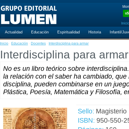
Mon
u$
Inici
Actualidad
Educación
Espiritualidad
Historia
Infantil/Juv
Inicio
·
Educación
·
Docentes
·
Interdisciplina para armar
Interdisciplina para armar
No es un libro teórico sobre interdiscipli
la relación con el saber ha cambiado, que
disciplina, pueden combinarse en un juego
Plástica, Poesía, Matemática y Filosofía, e
Sello:
Magisterio
ISBN:
950-550-2