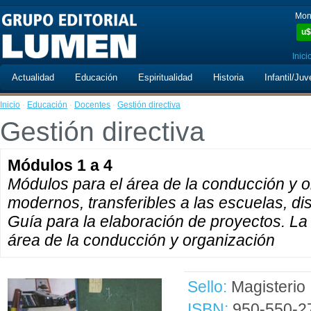
Mon
u$
Inici
Actualidad
Educación
Espiritualidad
Historia
Infantil/Juv
Inicio
·
Educación
·
Docentes
·
Gestión directiva
Gestión directiva
Módulos 1 a 4
Módulos para el área de la conducción y o
modernos, transferibles a las escuelas, dis
Guía para la elaboración de proyectos. La 
área de la conducción y organización
Sello:
Magisterio
ISBN:
950-550-2