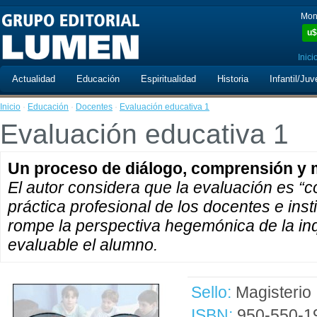
Mon
u$
Inici
Actualidad
Educación
Espiritualidad
Historia
Infantil/Juv
Inicio
·
Educación
·
Docentes
·
Evaluación educativa 1
Evaluación educativa 1
Un proceso de diálogo, comprensión y 
El autor considera que la evaluación es “
práctica profesional de los docentes e inst
rompe la perspectiva hegemónica de la inq
evaluable el alumno.
Sello:
Magisterio
ISBN:
950-550-1