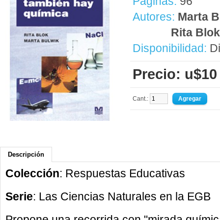
Páginas:
96
Autores:
Marta B
Rita Blok
Disponibilidad:
Di
Precio: u$10
Cant.:
Descripción
Colección
: Respuestas Educativas
Serie
: Las Ciencias Naturales en la EGB
Propone una recorrida con "mirada químic