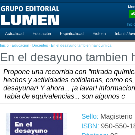
Mon
u$
Inici
Actualidad
Educación
Espiritualidad
Historia
Infantil/Juv
Inicio
·
Educación
·
Docentes
·
En el desayuno tambien hay química
En el desayuno tambien 
Propone una recorrida con "mirada químic
hechos y actividades cotidianas, como es,
desayunar! Y ahora... ¡a lavar! Informacio
Tabla de equivalencias... son algunos c
Sello:
Magisterio
ISBN:
950-550-1