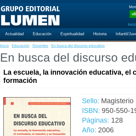
Mon
u$
Inici
Actualidad
Educación
Espiritualidad
Historia
Infantil/Juv
Inicio
·
Educación
·
Docentes
·
En busca del discurso educativo
En busca del discurso ed
La escuela, la innovación educativa, el 
formación
Sello:
Magisterio
ISBN:
950-550-1
Páginas:
128
Año:
2006