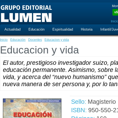
Mon
u$
Inici
Actualidad
Educación
Espiritualidad
Historia
Infantil/Juv
Inicio
·
Educación
·
Docentes
·
Educacion y vida
Educacion y vida
El autor, prestigioso investigador suizo, p
educación permanente. Asimismo, sobre la
vida, y acerca del “nuevo humanismo” que
nueva manera de ser persona y, por lo tan
Sello:
Magisterio
ISBN:
950-550-2