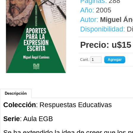
Páginas:
288
Año:
2005
Autor:
Miguel Án
Disponibilidad:
Di
Precio: u$15
Cant.:
Descripción
Colección
: Respuestas Educativas
Serie
: Aula EGB
Se ha extendido la idea de creer que los 