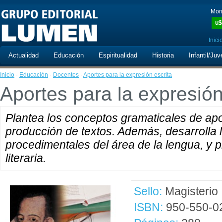
Mon
u$
Inici
Actualidad
Educación
Espiritualidad
Historia
Infantil/Juv
Inicio
·
Educación
·
Docentes
·
Aportes para la expresión escrita
Aportes para la expresión
Plantea los conceptos gramaticales de apo
producción de textos. Además, desarrolla 
procedimentales del área de la lengua, y 
literaria.
Sello:
Magisterio
ISBN:
950-550-0