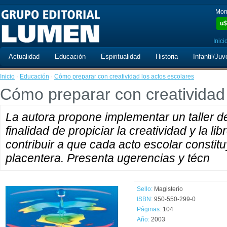
Mon
u$
Inici
Actualidad
Educación
Espiritualidad
Historia
Infantil/Juv
Inicio
·
Educación
·
Cómo preparar con creatividad los actos escolares
Cómo preparar con creatividad 
La autora propone implementar un taller de
finalidad de propiciar la creatividad y la lib
contribuir a que cada acto escolar constitu
placentera. Presenta ugerencias y técn
Sello:
Magisterio
ISBN:
950-550-299-0
Páginas:
104
Año:
2003