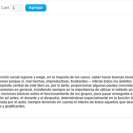
Cant.:
ención social supone y exige, en la mayoría de los casos, saber hacer buenas reun
ones porque sí, mal hechas, improductivas, frustrantes— infecta todos los ámbitos
opósito central de este libro es, por lo tanto, proporcionar algunas pautas concreta
uniones en general, insistiendo siempre en la importancia de utilizar el método ana
s nociones básicas sobre el funcionamiento de los grupos, para pasar enseguida a 
ón (el antes, el durante y el después), deteniéndose especialmente en la función d
zada por el autor, siempre teniendo en cuenta el interés de todos aquellos que de
 y gratificantes.