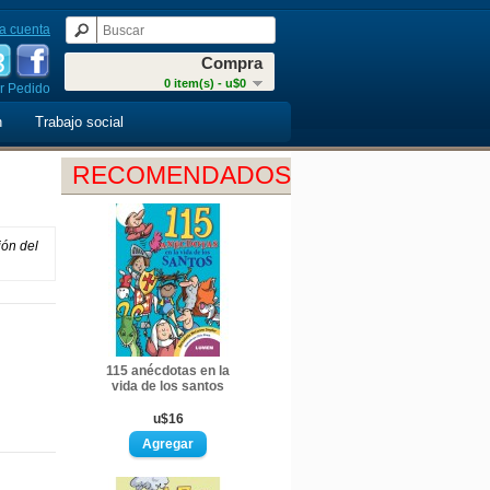
a cuenta
Compra
0 item(s) - u$0
r Pedido
n
Trabajo social
RECOMENDADOS
ión del
115 anécdotas en la
vida de los santos
u$16