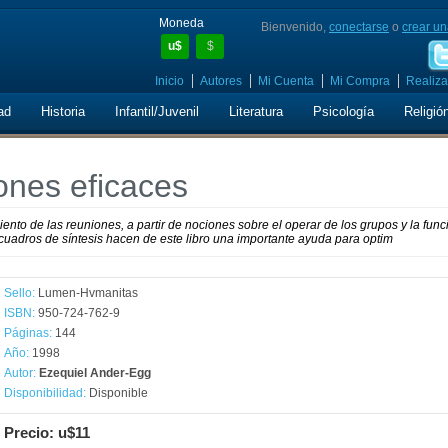
Moneda
Bienvenido,
conectarse
o
crear un
u$
$
Inicio
Autores
Mi Cuenta
Mi Compra
Realiza
ad
Historia
Infantil/Juvenil
Literatura
Psicología
Religió
ones eficaces
ento de las reuniones, a partir de nociones sobre el operar de los grupos y la func
 cuadros de síntesis hacen de este libro una importante ayuda para optim
Sello:
Lumen-Hvmanitas
ISBN:
950-724-762-9
Páginas:
144
Año:
1998
Autor:
Ezequiel Ander-Egg
Disponibilidad:
Disponible
Precio: u$11