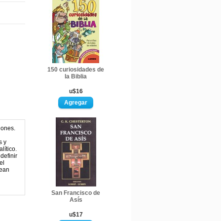
150 curiosidades de
la Biblia
u$16
iones.
s y
lítico.
definir
el
sean
San Francisco de
Asís
u$17