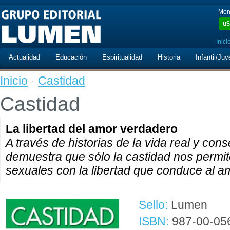
Mon
u$
Inici
Actualidad
Educación
Espiritualidad
Historia
Infantil/Juv
Inicio
·
Castidad
Castidad
La libertad del amor verdadero
A través de historias de la vida real y con
demuestra que sólo la castidad nos permit
sexuales con la libertad que conduce al a
Sello:
Lumen
ISBN:
987-00-05