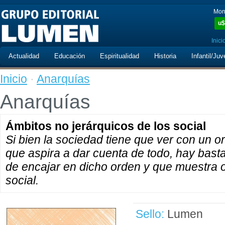
Mon
u$
Inici
Actualidad
Educación
Espiritualidad
Historia
Infantil/Juv
Inicio
·
Anarquías
Anarquías
Ámbitos no jerárquicos de los social
Si bien la sociedad tiene que ver con un o
que aspira a dar cuenta de todo, hay bast
de encajar en dicho orden y que muestra 
social.
Sello:
Lumen