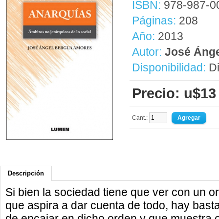
ISBN:
978-987-0
Páginas:
208
Año:
2013
Autor:
José Áng
Disponibilidad:
Di
Precio: u$13
Cant.:
Descripción
Si bien la sociedad tiene que ver con un o
que aspira a dar cuenta de todo, hay bast
de encajar en dicho orden y que muestra 