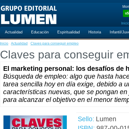
Mon
u$
Inici
Actualidad
Educación
Espiritualidad
Historia
Infantil/Juv
Inicio
·
Actualidad
·
Claves para conseguir empleo
Claves para conseguir e
El marketing personal: los desafíos de 
Búsqueda de empleo: algo que hasta hace
tarea sencilla hoy en día exige, debido a
características nuevas, que se pongan en 
para alcanzar el objetivo en el menor tiem
Sello:
Lumen
ISBN:
987-00-01