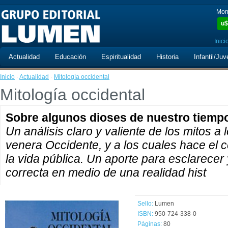
Mon
u$
Inici
Actualidad
Educación
Espiritualidad
Historia
Infantil/Juv
Inicio
·
Actualidad
·
Mitología occidental
Mitología occidental
Sobre algunos dioses de nuestro tiemp
Un análisis claro y valiente de los mitos a 
venera Occidente, y a los cuales hace el c
la vida pública. Un aporte para esclarecer
correcta en medio de una realidad hist
Sello:
Lumen
ISBN:
950-724-338-0
Páginas:
80