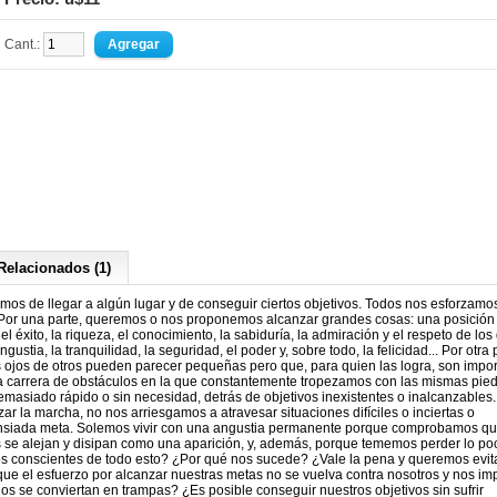
Cant.:
Relacionados (1)
amos de llegar a algún lugar y de conseguir ciertos objetivos. Todos nos esforzamo
 Por una parte, queremos o nos proponemos alcanzar grandes cosas: una posición 
d, el éxito, la riqueza, el conocimiento, la sabiduría, la admiración y el respeto de lo
ngustia, la tranquilidad, la seguridad, el poder y, sobre todo, la felicidad... Por otra 
 ojos de otros pueden parecer pequeñas pero que, para quien las logra, son impor
na carrera de obstáculos en la que constantemente tropezamos con las mismas piedr
asiado rápido o sin necesidad, detrás de objetivos inexistentes o inalcanzables.
 la marcha, no nos arriesgamos a atravesar situaciones difíciles o inciertas o
ansiada meta. Solemos vivir con una angustia permanente porque comprobamos qu
 se alejan y disipan como una aparición, y, además, porque tememos perder lo po
 conscientes de todo esto? ¿Por qué nos sucede? ¿Vale la pena y queremos evit
e el esfuerzo por alcanzar nuestras metas no se vuelva contra nosotros y nos im
s se conviertan en trampas? ¿Es posible conseguir nuestros objetivos sin sufrir