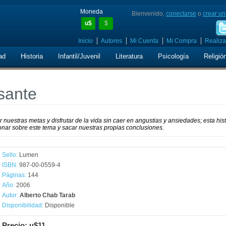
Moneda
Bienvenido,
conectarse
o
crear un
u$
$
Inicio
Autores
Mi Cuenta
Mi Compra
Realiza
ad
Historia
Infantil/Juvenil
Literatura
Psicología
Religió
sante
estras metas y disfrutar de la vida sin caer en angustias y ansiedades; esta hist
xionar sobre este tema y sacar nuestras propias conclusiones.
Sello:
Lumen
ISBN:
987-00-0559-4
Páginas:
144
Año:
2006
Autor:
Alberto Chab Tarab
Disponibilidad:
Disponible
Precio: u$11