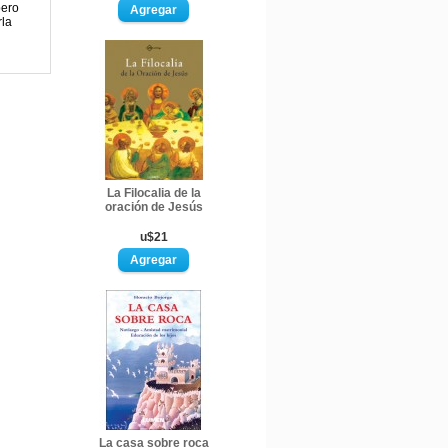
pero
rla
La Filocalia de la
oración de Jesús
u$21
La casa sobre roca