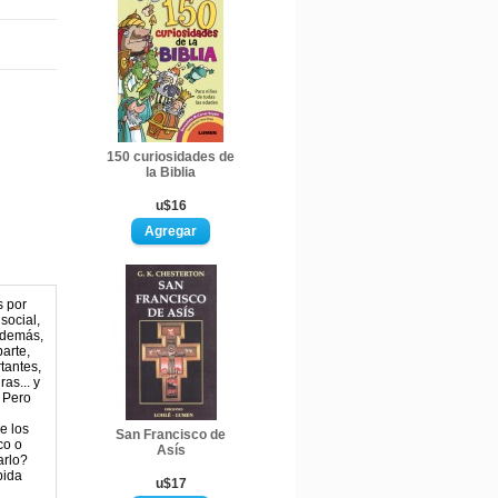
150 curiosidades de
la Biblia
u$16
s por
social,
s demás,
parte,
tantes,
as... y
 Pero
e los
San Francisco de
co o
Asís
arlo?
pida
u$17