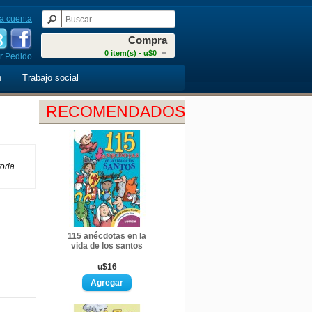
a cuenta
Compra
0 item(s) - u$0
r Pedido
n
Trabajo social
RECOMENDADOS
oria
115 anécdotas en la
vida de los santos
u$16