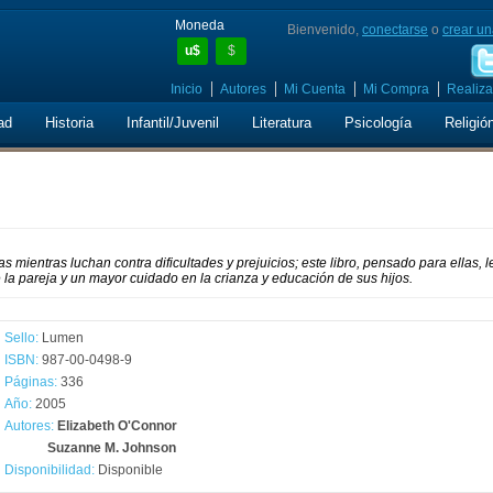
Moneda
Bienvenido,
conectarse
o
crear un
u$
$
Inicio
Autores
Mi Cuenta
Mi Compra
Realiza
ad
Historia
Infantil/Juvenil
Literatura
Psicología
Religió
mientras luchan contra dificultades y prejuicios; este libro, pensado para ellas, l
 la pareja y un mayor cuidado en la crianza y educación de sus hijos.
Sello:
Lumen
ISBN:
987-00-0498-9
Páginas:
336
Año:
2005
Autores:
Elizabeth O'Connor
Suzanne M. Johnson
Disponibilidad:
Disponible