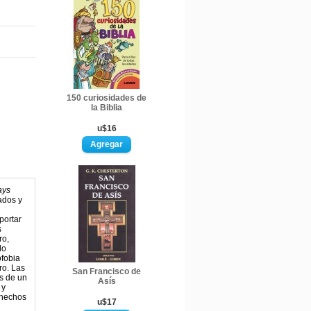
150 curiosidades de
la Biblia
u$16
ays
ados y
portar
s
ro,
do
ofobia
ro. Las
San Francisco de
as de un
Asís
 y
 hechos
u$17