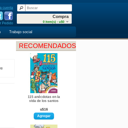
a cuenta
Compra
0 item(s) - u$0
r Pedido
n
Trabajo social
RECOMENDADOS
es
115 anécdotas en la
vida de los santos
u$16