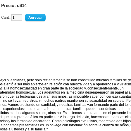
Precio: u$14
Cant.:
gays
o lesbianas, pero sólo recientemente se han constituido muchas familias de
g
s alentó a ser más abiertos en relación con nuestra vida y a oponernos a vivir aisl
acia la homosexualidad en gran parte de la sociedad y, consecuentemente, un
a paternidad homosexual. Los adelantos en la medicina desempeñaron su papel al a
ieron que las lesbianas gestaran sus niños. Es imposible saber con certeza cuánta
n; no se llevan registros, y muchos padres mantienen su sexualidad en secreto. Pe
mos. Vamos creciendo en cantidad, y nuestras familias van formando parte del teji
s experiencias que a diario afrontan nuestras familias pueden ser únicas. La hom
tintos modos, algunos sutiles, otros no. Estos temas son tratados en el presente lib
ique a su problemática en particular. A lo largo del texto, hacemos numerosas cit
cias y las formas de encararlas. Como psicólogas evolutivas, madres de dos hijas
que podemos presentarles es un
collage
con información sobre la crianza de niños,
osas a ustedes y a su familia."