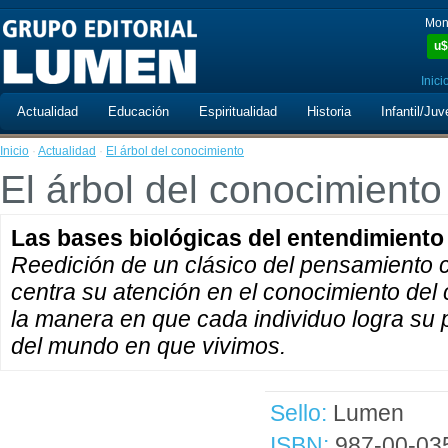
Mon
u$
Inici
Actualidad
Educación
Espiritualidad
Historia
Infantil/Juv
Inicio
·
Actualidad
·
El árbol del conocimiento
El árbol del conocimiento
Las bases biológicas del entendimient
Reedición de un clásico del pensamiento
centra su atención en el conocimiento de
la manera en que cada individuo logra su 
del mundo en que vivimos.
Sello:
Lumen
ISBN:
987-00-03