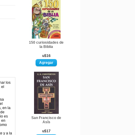
150 curiosidades de
la Biblia
u$16
nar los
 el
nsa
el
, en la
 de
io es
San Francisco de
o en
Asís
 como
u$17
e y a la