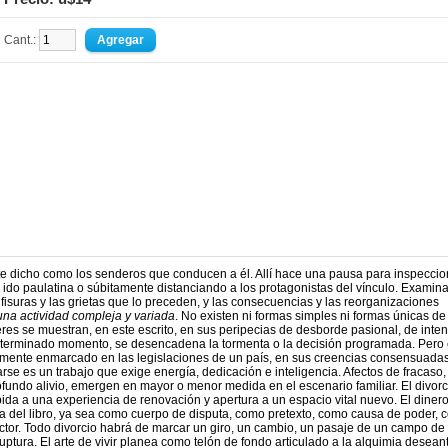
Cant.:
nte dicho como los senderos que conducen a él. Allí hace una pausa para inspeccio
 ido paulatina o súbitamente distanciando a los protagonistas del vínculo. Examina
s fisuras y las grietas que lo preceden, y las consecuencias y las reorganizaciones
una actividad compleja y variada
. No existen ni formas simples ni formas únicas de
eres se muestran, en este escrito, en sus peripecias de desborde pasional, de inte
determinado momento, se desencadena la tormenta o la decisión programada. Pero 
amente enmarcado en las legislaciones de un país, en sus creencias consensuadas
arse es un trabajo que exige energía, dedicación e inteligencia. Afectos de fracaso,
fundo alivio, emergen en mayor o menor medida en el escenario familiar. El divorc
da a una experiencia de renovación y apertura a un espacio vital nuevo. El diner
ama del libro, ya sea como cuerpo de disputa, como pretexto, como causa de poder,
ctor. Todo divorcio habrá de marcar un giro, un cambio, un pasaje de un campo de
uptura. El arte de vivir planea como telón de fondo articulado a la alquimia deseant