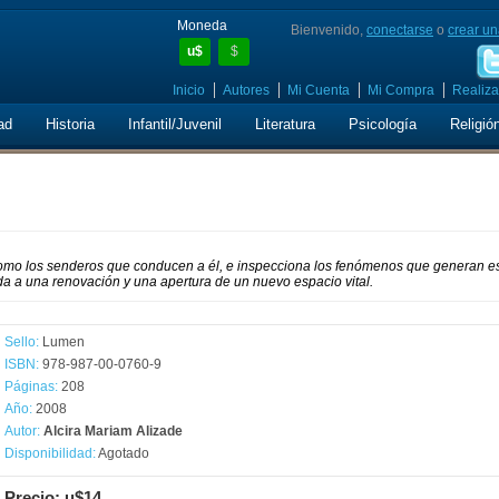
Moneda
Bienvenido,
conectarse
o
crear un
u$
$
Inicio
Autores
Mi Cuenta
Mi Compra
Realiza
ad
Historia
Infantil/Juvenil
Literatura
Psicología
Religió
como los senderos que conducen a él, e inspecciona los fenómenos que generan e
a a una renovación y una apertura de un nuevo espacio vital.
Sello:
Lumen
ISBN:
978-987-00-0760-9
Páginas:
208
Año:
2008
Autor:
Alcira Mariam Alizade
Disponibilidad:
Agotado
Precio: u$14