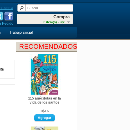
a cuenta
Compra
0 item(s) - u$0
r Pedido
n
Trabajo social
RECOMENDADOS
sta
115 anécdotas en la
vida de los santos
u$16