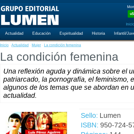
Mon
u$
Inici
Actualidad
Educación
Espiritualidad
Historia
Infantil/Juv
Inicio
·
Actualidad
·
Mujer
·
La condición femenina
La condición femenina
Una reflexión aguda y dinámica sobre el u
patriarcado, la pornografía, el feminismo, e
algunos de los temas que se abordan en u
actualidad.
Sello:
Lumen
ISBN:
950-724-5