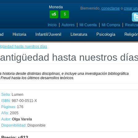
Moneda
Bienvenido,
conectarse
o
crear un
u$
$
Inicio
Autores
Mi Cuenta
Mi Compra
Realiza
ad
Historia
Infantil/Juvenil
Literatura
Psicología
Religió
igüedad hasta nuestros días
 antigüedad hasta nuestros día
a historia desde distintas disciplinas, e incluye una investigación bibliográfica
Freud hasta los últimos desarrollos teóricos.
Sello:
Lumen
ISBN:
987-00-0511-X
Páginas:
176
Año:
2005
Autor:
Olga Varela
Disponibilidad:
Disponible
Precio: u$12