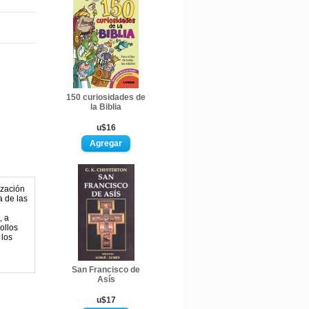
150 curiosidades de
la Biblia
u$16
ización
a de las
, a
ollos
 los
San Francisco de
Asís
u$17