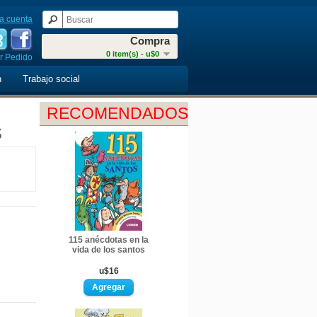
a cuenta
Compra
0 item(s) - u$0
r Pedido
n
Trabajo social
RECOMENDADOS
s
115 anécdotas en la
vida de los santos
u$16