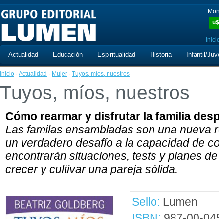
Mon
u$
Inici
Actualidad
Educación
Espiritualidad
Historia
Infantil/Juv
Inicio
·
Actualidad
·
Mujer
·
Tuyos, míos, nuestros
Tuyos, míos, nuestros
Cómo rearmar y disfrutar la familia des
Las familas ensambladas son una nueva rea
un verdadero desafío a la capacidad de co
encontrarán situaciones, tests y planes de
crecer y cultivar una pareja sólida.
Sello:
Lumen
ISBN:
987-00-04