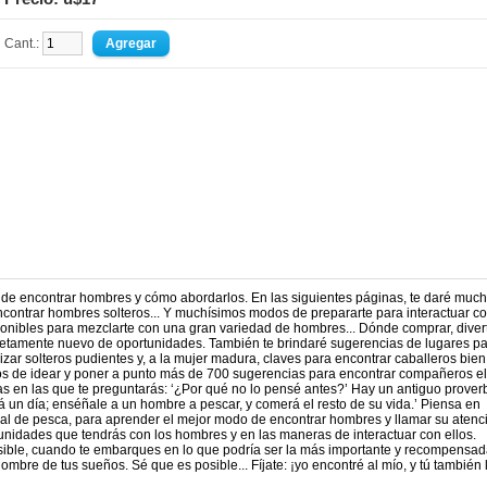
Cant.:
nde encontrar hombres y cómo abordarlos. En las siguientes páginas, te daré muc
contrar hombres solteros... Y muchísimos modos de prepararte para interactuar co
nibles para mezclarte con una gran variedad de hombres... Dónde comprar, diverti
pletamente nuevo de oportunidades. También te brindaré sugerencias de lugares par
izar solteros pudientes y, a la mujer madura, claves para encontrar caballeros bien
 años de idear y poner a punto más de 700 sugerencias para encontrar compañeros e
s en las que te preguntarás: ‘¿Por qué no lo pensé antes?’ Hay un antiguo prover
 un día; enséñale a un hombre a pescar, y comerá el resto de su vida.’ Piensa en
l de pesca, para aprender el mejor modo de encontrar hombres y llamar su atenc
tunidades que tendrás con los hombres y en las maneras de interactuar con ellos.
ible, cuando te embarques en lo que podría ser la más importante y recompensa
ombre de tus sueños. Sé que es posible... Fíjate: ¡yo encontré al mío, y tú también 