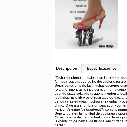
Descripción
Especificaciones
"Dicho simplemente, éste es un libro sobre dó
formas creativas que yo he descubierto para en
Serás consciente de las muchas opciones dispo
relajarte, mientras te involucras en reino com
cuando estás sola, ideas que te ayuden a local
jubilados. Este libro es el resultado de diez
de todas las edades, muchas ensayadas, y otra
chino: ‘Dale a un hombre un pescado, y comerá
¡¡¡¿Dónde están los hombres?!!!
como tu manua
Será tu guía en la multitud de opciones y opor
Cosecha en este manual tanto como te sea pos
‘expedición de pesca’ de tu vida: encontrar al h
harás!"