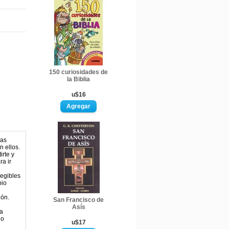
150 curiosidades de
la Biblia
u$16
has
n ellos.
rte y
a ir
legibles
bio
ión.
San Francisco de
Asís
da
lo
u$17