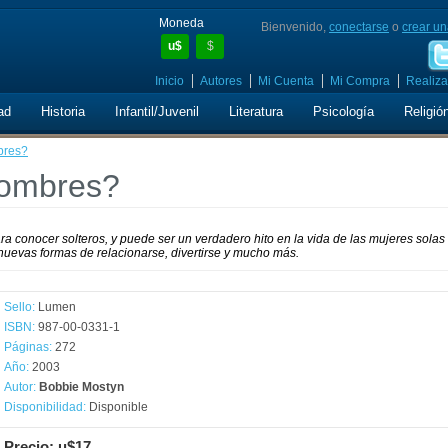
Moneda
Bienvenido,
conectarse
o
crear un
u$
$
Inicio
Autores
Mi Cuenta
Mi Compra
Realiza
ad
Historia
Infantil/Juvenil
Literatura
Psicología
Religió
bres?
hombres?
ara conocer solteros, y puede ser un verdadero hito en la vida de las mujeres solas
nuevas formas de relacionarse, divertirse y mucho más.
Sello:
Lumen
ISBN:
987-00-0331-1
Páginas:
272
Año:
2003
Autor:
Bobbie Mostyn
Disponibilidad:
Disponible
Precio: u$17