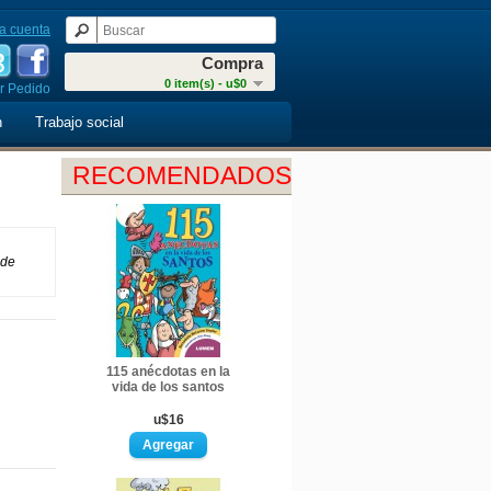
a cuenta
Compra
0 item(s) - u$0
r Pedido
n
Trabajo social
RECOMENDADOS
 de
115 anécdotas en la
vida de los santos
u$16